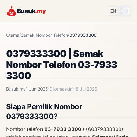
Busuk
.my
EN
Utama
/
Semak Nombor Telefon
/
0379333300
0379333300 | Semak
Nombor Telefon 03-7933
3300
Busuk.my
1 Jun 2025
(Dikemaskini: 8 Jul 2026)
Siapa Pemilik Nombor
0379333300?
Nombor telefon
03-7933 3300
(+60379333300)