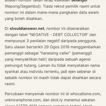
adalah nombor talian tetap kawasan
Selangor
(Kepong/Segambut). Tiada rekod pemilik rasmi untuk
nombor ini dalam mana-mana pangkalan data awam
yang boleh disahkan.
Di
shouldianswer.net
, nombor ini disenaraikan
dengan label “NEGATIVE - DEBT COLLECTOR” dan
mempunyai 3 penilaian negatif daripada pengguna.
Satu ulasan bertarikh 29 Ogos 2019 menggambarkan
pemanggil sebagai “harassing caller” (pemanggil
yang menyakitkan hati) daripada sebuah agensi
pemungut hutang. Laman itu tidak menyatakan nama
syarikat atau individu tertentu, jadi ejen sebenar di
sebalik nombor ini masih tidak dapat disahkan secara
rasmi.
Percubaan menyemak nombor ini di whocallsme.com,
unknownphone.com, dan slick.ly menemui sekatan