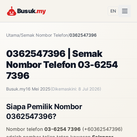
Busuk
.my
EN
Utama
/
Semak Nombor Telefon
/
0362547396
0362547396 | Semak
Nombor Telefon 03-6254
7396
Busuk.my
16 Mei 2025
(Dikemaskini: 8 Jul 2026)
Siapa Pemilik Nombor
0362547396?
Nombor telefon
03-6254 7396
(+60362547396)