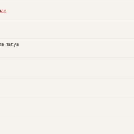
uan
na hanya