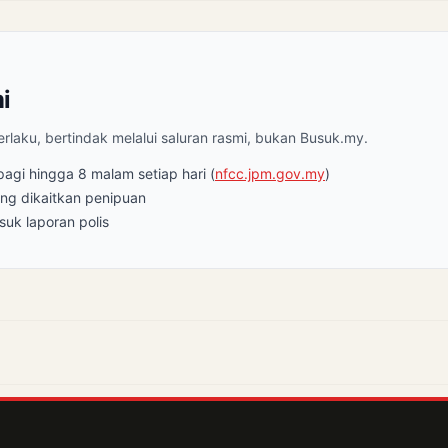
i
laku, bertindak melalui saluran rasmi, bukan Busuk.my.
gi hingga 8 malam setiap hari (
nfcc.jpm.gov.my
)
ng dikaitkan penipuan
suk laporan polis