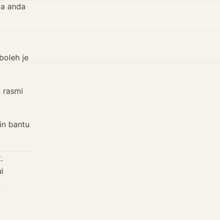
da anda
boleh je
n rasmi
in bantu
.
i
.