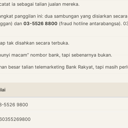
atat ia sebagai talian jualan mereka.
ngkat panggilan ini: dua sambungan yang disiarkan secara
nggan) dan
03-5526 8800
(fraud hotline antarabangsa). 
tap tak disahkan secara terbuka.
g “bunyi macam” nombor bank, tapi sebenarnya bukan.
n besar talian telemarketing Bank Rakyat, tapi masih perl
lai
3-5526 9800
60355269800