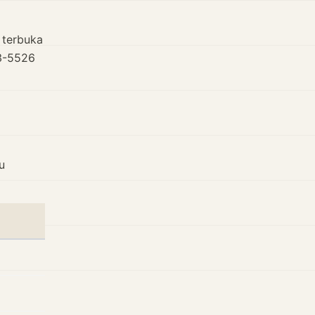
 terbuka
03-5526
u