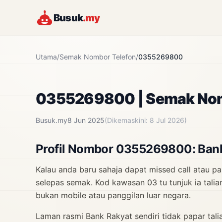
Busuk
.my
Utama
/
Semak Nombor Telefon
/
0355269800
0355269800 | Semak Nom
Busuk.my
8 Jun 2025
(Dikemaskini: 8 Jul 2026)
Profil Nombor 0355269800: Bank
Kalau anda baru sahaja dapat missed call atau p
selepas semak. Kod kawasan 03 tu tunjuk ia talia
bukan mobile atau panggilan luar negara.
Laman rasmi Bank Rakyat sendiri tidak papar talia