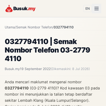
Busuk
.my
EN
Utama
/
Semak Nombor Telefon
/
0327794110
0327794110 | Semak
Nombor Telefon 03-2779
4110
Busuk.my
19 September 2022
(Dikemaskini: 8 Jul 2026)
Anda mencari maklumat mengenai nombor
0327794110
(03-2779 4110)? Kod kawasan 03 pada
nombor ini menunjukkan ia talian tetap berdaftar
sekitar Lembah Klang (Kuala Lumpur/Selangor).