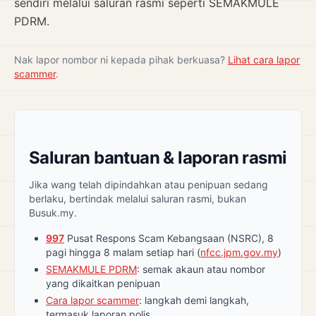
sendiri melalui saluran rasmi seperti SEMAKMULE
PDRM.
Nak lapor nombor ni kepada pihak berkuasa?
Lihat cara lapor
scammer
.
Saluran bantuan & laporan rasmi
Jika wang telah dipindahkan atau penipuan sedang
berlaku, bertindak melalui saluran rasmi, bukan
Busuk.my.
997
Pusat Respons Scam Kebangsaan (NSRC), 8
pagi hingga 8 malam setiap hari (
nfcc.jpm.gov.my
)
SEMAKMULE PDRM
: semak akaun atau nombor
yang dikaitkan penipuan
Cara lapor scammer
: langkah demi langkah,
termasuk laporan polis