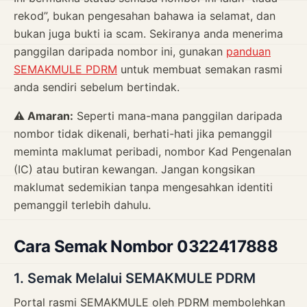
rekod”, bukan pengesahan bahawa ia selamat, dan
bukan juga bukti ia scam. Sekiranya anda menerima
panggilan daripada nombor ini, gunakan
panduan
SEMAKMULE PDRM
untuk membuat semakan rasmi
anda sendiri sebelum bertindak.
⚠️ Amaran:
Seperti mana-mana panggilan daripada
nombor tidak dikenali, berhati-hati jika pemanggil
meminta maklumat peribadi, nombor Kad Pengenalan
(IC) atau butiran kewangan. Jangan kongsikan
maklumat sedemikian tanpa mengesahkan identiti
pemanggil terlebih dahulu.
Cara Semak Nombor 0322417888
1. Semak Melalui SEMAKMULE PDRM
Portal rasmi SEMAKMULE oleh PDRM membolehkan