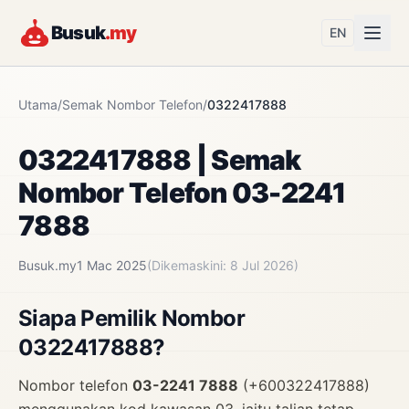
Busuk
.my
EN
Utama
/
Semak Nombor Telefon
/
0322417888
0322417888 | Semak
Nombor Telefon 03-2241
7888
Busuk.my
1 Mac 2025
(Dikemaskini: 8 Jul 2026)
Siapa Pemilik Nombor
0322417888?
Nombor telefon
03-2241 7888
(+600322417888)