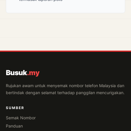
Busuk
.my
Rujukan awam untuk menyemak nombor telefon Malaysia dan
bertindak dengan selamat terhadap panggilan mencurigakan.
SUMBER
Semak Nombor
Panduan