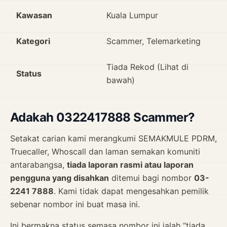
Kawasan
Kuala Lumpur
Kategori
Scammer, Telemarketing
Tiada Rekod (Lihat di
Status
bawah)
Adakah 0322417888 Scammer?
Setakat carian kami merangkumi SEMAKMULE PDRM,
Truecaller, Whoscall dan laman semakan komuniti
antarabangsa,
tiada laporan rasmi atau laporan
pengguna yang disahkan
ditemui bagi nombor
03-
2241 7888
. Kami tidak dapat mengesahkan pemilik
sebenar nombor ini buat masa ini.
Ini bermakna status semasa nombor ini ialah “tiada