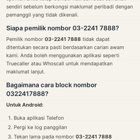
sendiri sebelum berkongsi maklumat peribadi dengan
pemanggil yang tidak dikenali.
Siapa pemilik nombor 03-2241 7888?
Pemilik nombor
03-2241 7888
tidak dapat
ditentukan secara pasti berdasarkan carian awam
kami. Anda boleh menggunakan aplikasi seperti
Truecaller atau Whoscall untuk mendapatkan
maklumat lanjut.
Bagaimana cara block nombor
0322417888?
Untuk Android:
Buka aplikasi Telefon
Pergi ke log panggilan
Tekan lama pada nombor
03-2241 7888